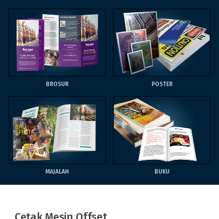
BROSUR
POSTER
MAJALAH
BUKU
Cetak Mesin Offset