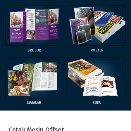
BROSUR
POSTER
MAJALAH
BUKU
Cetak Mesin Offset