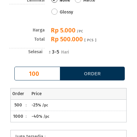
Laminasi
None
Matte
Glossy
Rp 5.000
Harga
/PC
Rp 500.000
Total
[
PCS ]
3-5
Selesai
±
Hari
Order
Price
500
:
-25
%
/pc
1000
:
-40
%
/pc
Juga tersedia :