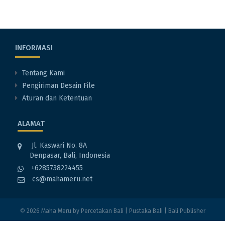
INFORMASI
Tentang Kami
Pengiriman Desain File
Aturan dan Ketentuan
ALAMAT
Jl. Kaswari No. 8A
Denpasar, Bali, Indonesia
+6285738224455
cs@mahameru.net
© 2026
Maha Meru
by
Percetakan Bali
|
Pustaka Bali
|
Bali Publisher