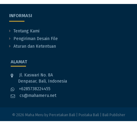
INFORMASI
Tentang Kami
Pengiriman Desain File
Aturan dan Ketentuan
ALAMAT
Jl. Kaswari No. 8A
Denpasar, Bali, Indonesia
+6285738224455
cs@mahameru.net
© 2026
Maha Meru
by
Percetakan Bali
|
Pustaka Bali
|
Bali Publisher