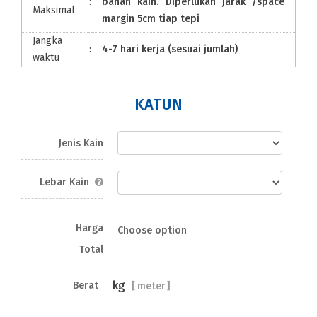
:
bahan kain. Diperlukan jarak /space
Maksimal
margin 5cm tiap tepi
Jangka
:
4-7 hari kerja (sesuai jumlah)
waktu
KATUN
Jenis Kain
Lebar Kain
Harga
Choose option
Total
kg
Berat
[
meter ]