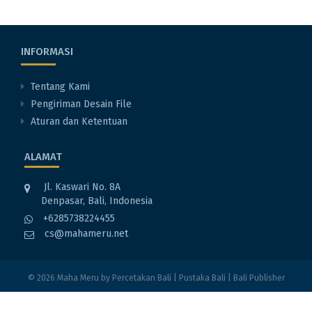
INFORMASI
Tentang Kami
Pengiriman Desain File
Aturan dan Ketentuan
ALAMAT
Jl. Kaswari No. 8A
Denpasar, Bali, Indonesia
+6285738224455
cs@mahameru.net
© 2026
Maha Meru
by
Percetakan Bali
|
Pustaka Bali
|
Bali Publisher