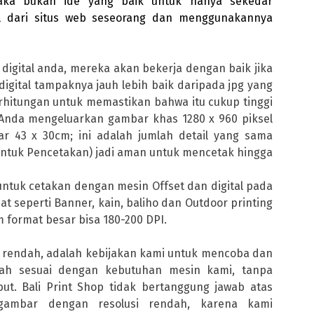
aka bukan ide yang baik untuk hanya sekedar
 dari situs web seseorang dan menggunakannya
igital anda, mereka akan bekerja dengan baik jika
digital tampaknya jauh lebih baik daripada jpg yang
hitungan untuk memastikan bahwa itu cukup tinggi
ra Anda mengeluarkan gambar khas 1280 x 960 piksel
r 43 x 30cm; ini adalah jumlah detail yang sama
(untuk Pencetakan) jadi aman untuk mencetak hingga
untuk cetakan dengan mesin Offset dan digital pada
at seperti Banner, kain, baliho dan Outdoor printing
m format besar bisa 180-200 DPI.
 rendah, adalah kebijakan kami untuk mencoba dan
ah sesuai dengan kebutuhan mesin kami, tanpa
t. Bali Print Shop tidak bertanggung jawab atas
gambar dengan resolusi rendah, karena kami