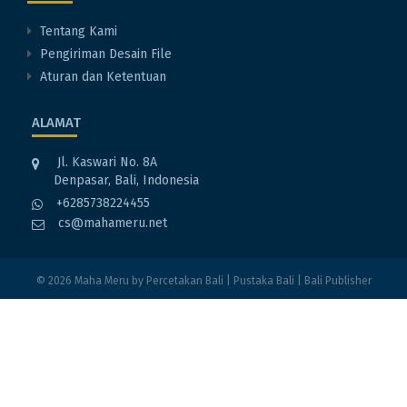
Tentang Kami
Pengiriman Desain File
Aturan dan Ketentuan
ALAMAT
Jl. Kaswari No. 8A
Denpasar, Bali, Indonesia
+6285738224455
cs@mahameru.net
© 2026
Maha Meru
by
Percetakan Bali
|
Pustaka Bali
|
Bali Publisher