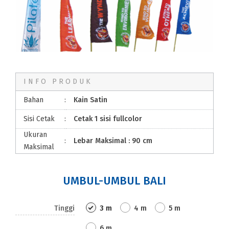
INFO PRODUK
Bahan
:
Kain Satin
Sisi Cetak
:
Cetak 1 sisi fullcolor
Ukuran
:
Lebar Maksimal : 90 cm
Maksimal
UMBUL-UMBUL BALI
Tinggi
3 m
4 m
5 m
6 m