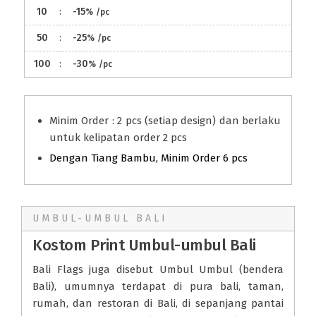
10
:
-15
%
/pc
50
:
-25
%
/pc
100
:
-30
%
/pc
Minim Order : 2 pcs (setiap design) dan berlaku
untuk kelipatan order 2 pcs
Dengan Tiang Bambu, Minim Order 6 pcs
UMBUL-UMBUL BALI
Kostom Print Umbul-umbul Bali
Bali Flags juga disebut Umbul Umbul (bendera
Bali), umumnya terdapat di pura bali, taman,
rumah, dan restoran di Bali, di sepanjang pantai