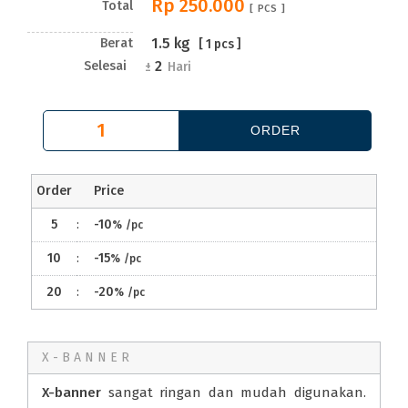
Rp 250.000
Total
[
PCS ]
1.5
kg
Berat
[
1
pcs ]
2
Selesai
±
Hari
Order
Price
5
:
-10
%
/pc
10
:
-15
%
/pc
20
:
-20
%
/pc
X-BANNER
X-banner
sangat ringan dan mudah digunakan.