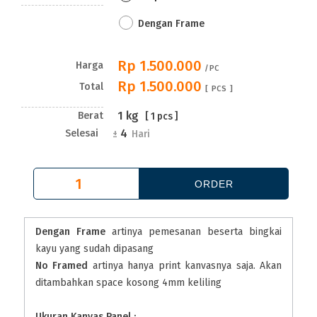
Dengan Frame
Rp 1.500.000
Harga
/PC
Rp 1.500.000
Total
[
PCS ]
1
kg
Berat
[
1
pcs ]
4
Selesai
±
Hari
Dengan Frame
artinya pemesanan beserta bingkai
kayu yang sudah dipasang
No Framed
artinya hanya print kanvasnya saja. Akan
ditambahkan space kosong 4mm keliling
Ukuran Kanvas Panel :