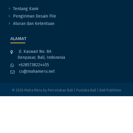
Tentang Kami
Pengiriman Desain File
Aturan dan Ketentuan
ALAMAT
Jl. Kaswari No. 8A
Denpasar, Bali, Indonesia
+6285738224455
cs@mahameru.net
© 2026
Maha Meru
by
Percetakan Bali
|
Pustaka Bali
|
Bali Publisher