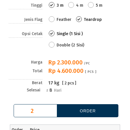
Tinggi
3 m
4 m
5 m
Jenis Flag
Feather
Teardrop
Opsi Cetak
Single (1 Sisi )
Double (2 Sisi)
Rp 2.300.000
Harga
/PC
Rp 4.600.000
Total
[
PCS ]
17
kg
Berat
[
2
pcs ]
8
Selesai
±
Hari
Order
Price