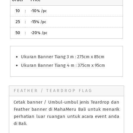
10
:
-10
%
/pc
25
:
-15
%
/pc
50
:
-20
%
/pc
Ukuran Banner Tiang 3 m : 275cm x 85cm
Ukuran Banner Tiang 4 m : 375cm x 95cm
FEATHER / TEARDROP FLAG
Cetak banner / Umbul-umbul jenis Teardrop dan
Feather banner di MahaMeru Bali untuk menarik
perhatian luar ruangan untuk acara event anda
di Bali.