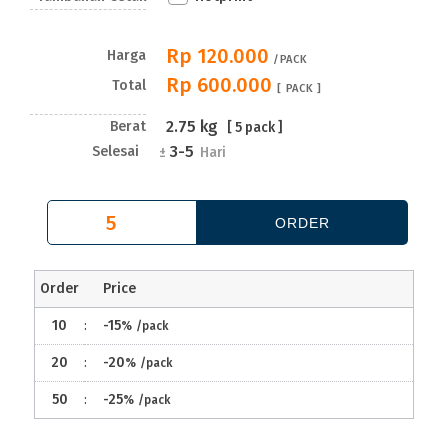
Rp 120.000
Harga
/PACK
Rp 600.000
Total
[
PACK ]
2.75
kg
Berat
[
5
pack ]
3-5
Selesai
±
Hari
Order
Price
10
:
-15
%
/pack
20
:
-20
%
/pack
50
:
-25
%
/pack