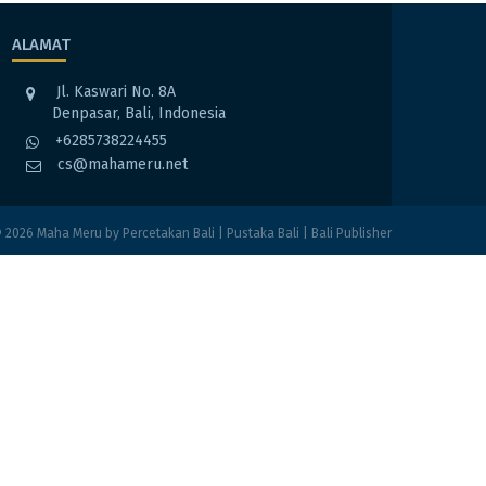
ALAMAT
Jl. Kaswari No. 8A
Denpasar, Bali, Indonesia
+6285738224455
cs@mahameru.net
 2026
Maha Meru
by
Percetakan Bali
|
Pustaka Bali
|
Bali Publisher