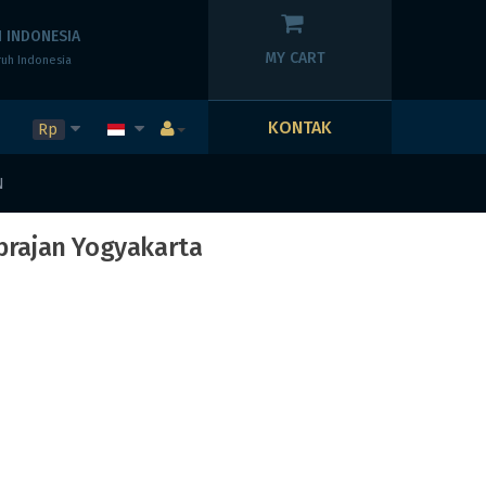
 INDONESIA
MY CART
ruh Indonesia
KONTAK
Rp
N
brajan Yogyakarta