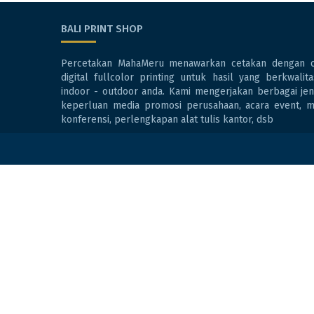
BALI PRINT SHOP
Percetakan MahaMeru menawarkan cetakan dengan o
digital fullcolor printing untuk hasil yang berkwali
indoor - outdoor anda. Kami mengerjakan berbagai jen
keperluan media promosi perusahaan, acara event, me
konferensi, perlengkapan alat tulis kantor, dsb